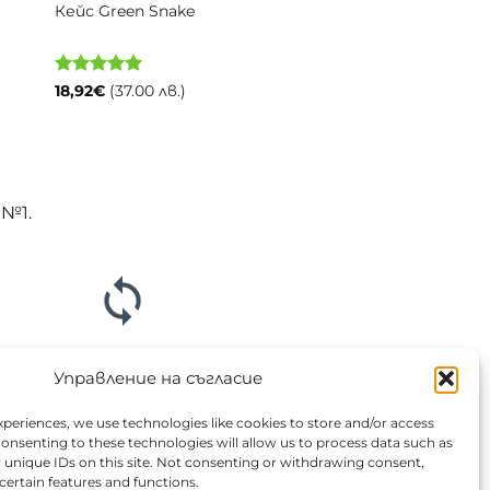
Кейс Green Snake
Оценено с
18,92
€
(37.00 лв.)
5
от 5
 №1.
Връщане или замяна
Управление на съгласие
ръчката си? Ние предлагаме 14 дневен срок за
xperiences, we use technologies like cookies to store and/or access
щане или замяна на продукта.
onsenting to these technologies will allow us to process data such as
 unique IDs on this site. Not consenting or withdrawing consent,
certain features and functions.