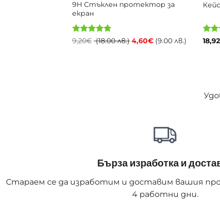
9H Стъклен протектор за
oman
Кейс
екран
Оценено с
Original
Текущат
Оцен
)
9,20
€
(18.00 лв.)
4,60
€
(9.00 лв.)
18,9
price
цена
4.75
от 5
с
4
о
was:
е:
9,20€
4,60€
(18.00
(9.00
лв.).
лв.).
Удо
Бърза изработка и доста
Стараем се да изработим и доставим вашия про
4 работни дни.