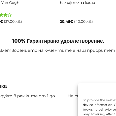
 Van Gogh
Калъф пълна каша
а
ено
2
€
(37.00 лв.)
20,45
€
(40.00 лв.)
т 5
100% Гарантирано удовлетворение.
влетворението на клиентите е наш приоритет
вка
дукт в рамките от 1 до
Не сте доволни от по
To provide the best e
връ
device information. C
browsing behavior or
may adversely affect 