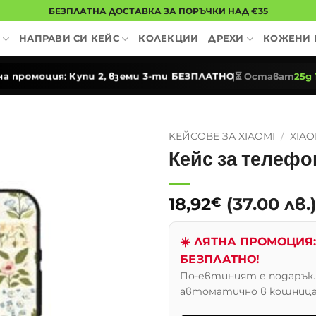
БЕЗПЛАТНА ДОСТАВКА ЗА ПОРЪЧКИ НАД €35
НАПРАВИ СИ КЕЙС
КОЛЕКЦИИ
ДРЕХИ
КОЖЕНИ 
на промоция: Купи 2, вземи 3-ти БЕЗПЛАТНО
|
⏳
Остават
25д 
KЕЙСОВЕ ЗА XIAOMI
/
XIAO
Кейс за телефо
18,92
(37.00 лв.
€
☀️ ЛЯТНА ПРОМОЦИЯ: 
БЕЗПЛАТНО!
По-евтиният е подарък
автоматично в кошниц