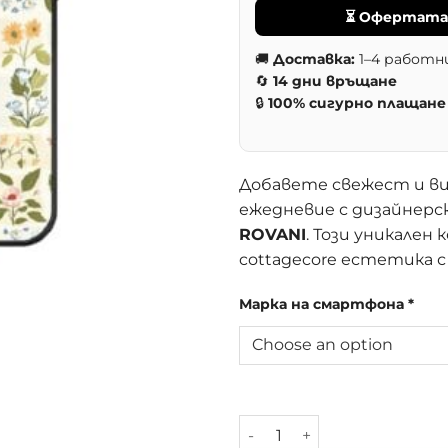
⏳ Офертата 
🚚
Доставка:
1–4 работн
🔄
14 дни връщане
🔒
100% сигурно плащане
Добавете свежест и в
ежедневие с дизайнерск
ROVANI
. Този уникален
cottagecore естетика 
Марка на смартфона
*
количество за Кейс за те