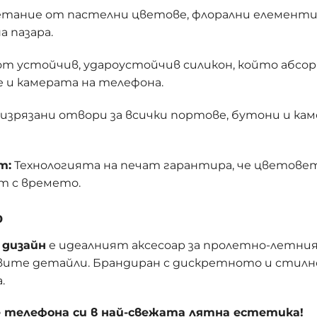
тание от пастелни цветове, флорални елементи 
а пазара.
т устойчив, удароустойчив силикон, който абсор
 и камерата на телефона.
изрязани отвори за всички портове, бутони и кам
т:
Технологията на печат гарантира, че цветове
ат с времето.
о
 дизайн
е идеалният аксесоар за пролетно-летни
ивите детайли. Брандиран с дискретното и стилн
.
е телефона си в най-свежата лятна естетика!