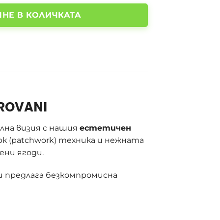
НЕ В КОЛИЧКАТА
 ROVANI
лна визия с нашия
естетичен
к (patchwork) техника и нежната
ени ягоди.
и предлага безкомпромисна