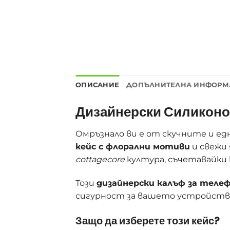
ОПИСАНИЕ
ДОПЪЛНИТЕЛНА ИНФОРМ
Дизайнерски Силиконо
Омръзнало ви е от скучните и ед
кейс с флорални мотиви
и свежи 
cottagecore
култура, съчетавайки 
Този
дизайнерски калъф за телеф
сигурност за вашето устройств
Защо да изберете този кейс?