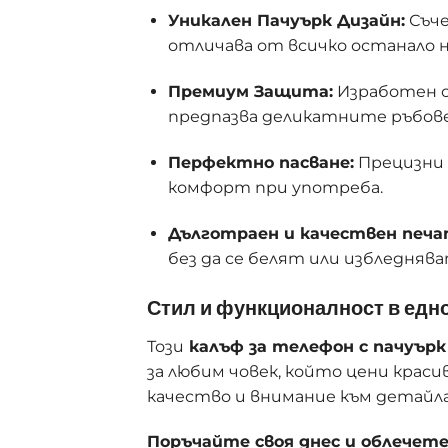
Уникален Пачуърк Дизайн:
Съче
отличава от всичко останало н
Премиум Защита:
Изработен о
предпазва деликатните ръбове
Перфектно пасване:
Прецизни 
комфорт при употреба.
Дълготраен и качествен печа
без да се белят или избледняв
Стил и функционалност в едн
Този
калъф за телефон с пачуърк
за любим човек, който цени крас
качество и внимание към детайла
Поръчайте своя днес и облечет