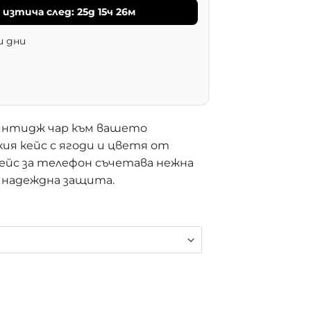
изтича след:
25д 15ч 26м
и дни
интидж чар към вашето
ия кейс с ягоди и цветя от
 кейс за телефон съчетава нежна
с надеждна защита.
лефон с ягоди и цветя