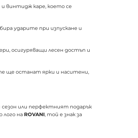
и винтидж каре, което се
бира ударите при изпускане и
ери, осигуряващи лесен достъп и
те ще останат ярки и наситени,
я сезон или перфектният подарък
о лого на
ROVANI
, той е знак за