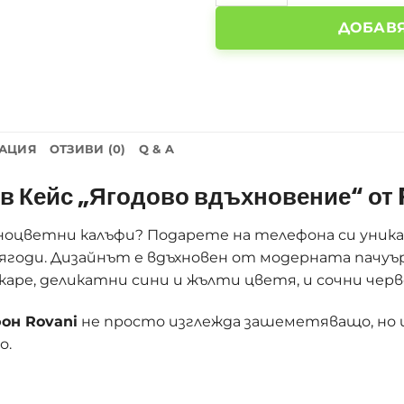
ДОБАВЯ
АЦИЯ
ОТЗИВИ (0)
Q & A
в Кейс „Ягодово вдъхновение“ от
ноцветни калъфи? Подарете на телефона си уника
ягоди. Дизайнът е вдъхновен от модерната пачуър
каре, деликатни сини и жълти цветя, и сочни черв
он Rovani
не просто изглежда зашеметяващо, но 
о.