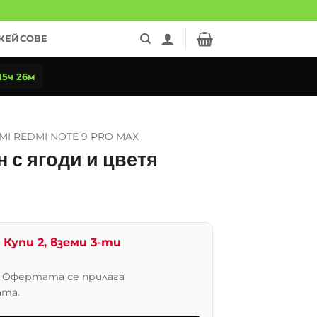
КЕЙСОВЕ
15ч 26м
MI REDMI NOTE 9 PRO MAX
н с ягоди и цветя
)
Купи 2, вземи 3-ти
. Офертата се прилага
ата.