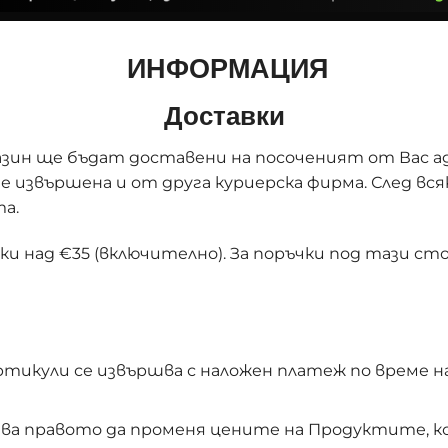
ИНФОРМАЦИЯ
Доставки
ин ще бъдат доставени на посоченият от Вас адр
 извършена и от друга куриерска фирма. След вс
а.
ки над €35 (включително). За поръчки под тази с
тикули се извършва с наложен платеж по време н
азва правото да променя цените на Продуктите, 