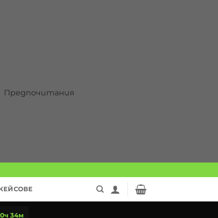
Предпочитания
КЕЙСОВЕ
 0ч 34м