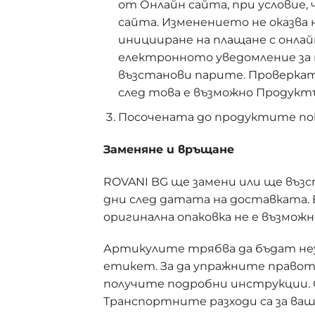
от Онлайн сайта, при условие,
сайта. Изменението не оказва
иницииране на плащане с онлай
електронното уведомление за 
възстанови парите. Проверката
след това е възможно Продуктъ
Посочената до продуктите поку
Заменяне и връщане
ROVANI BG ще замени или ще възс
дни след датата на доставката.
оригинална опаковка не е възможн
Артикулите трябва да бъдат неупо
етикет. За да упражните правото 
получите подробни инструкции. С
Транспортните разходи са за ваш