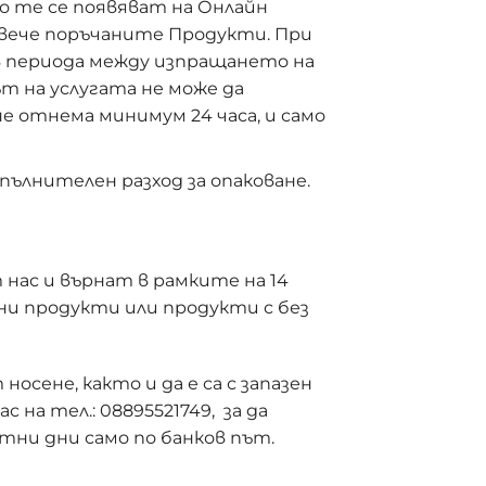
то те се появяват на Онлайн
 вече поръчаните Продукти. При
 в периода между изпращането на
т на услугата не може да
е отнема минимум 24 часа, и само
пълнителен разход за опаковане.
нас и върнат в рамките на 14
ни продукти или продукти с без
осене, както и да е са с запазен
 на тел.: 08895521749, за да
тни дни само по банков път.