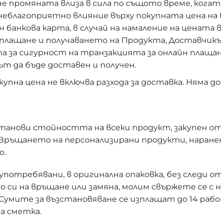
 че промяната влиза в сила по същото време, кога
 неблагоприятно влияние върху покупната цена на
н банкова карта, в случай на намаление на цената
плащане и получаването на Продукта, Доставчикъ
 за сигурност на транзакцията за онлайн плащан
т да бъде доставен и получен.
пна цена не включва разхода за доставка. Няма до
танови стойността на всеки продукт, закупен от 
 Връщането на персонализирани продукти, наране
о.
требявани, в оригинална опаковка, без следи от н
си на връщане или замяна, молим свържете се с нас
умите за възстановяване се изплащат до 14 рабо
а сметка.