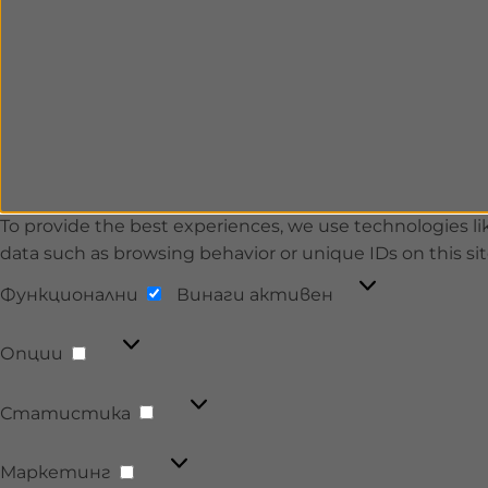
To provide the best experiences, we use technologies lik
data such as browsing behavior or unique IDs on this si
Функционални
Функционални
Винаги активен
Опции
Опции
Статистика
Статистика
Маркетинг
Маркетинг